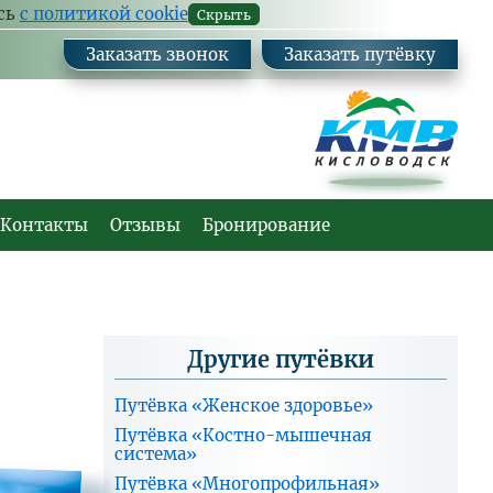
Ваш
Заказа
есь
с политикой cookie
Скрыть
комм
Заказать звонок
Заказать путёвку
Контакты
Отзывы
Бронирование
Другие путёвки
Путёвка «Женское здоровье»
Путёвка «Костно-мышечная
система»
Путёвка «Многопрофильная»