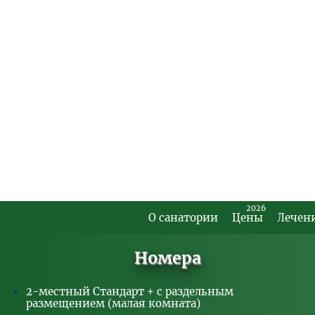
* Цены указаны в рублях Российской Федерации.
Заезд в пери
Категория номера
Двухместный ПК
Двухместный стандарт+
Двухместный стандарт+ с раздельным
размещением (большая комната)
Двухместный стандарт+ с раздельным
размещением (малая комната)
2026
О санатории
Цены
Лечен
Двухместный стандарт с раздельным
Footer
размещением (большая комната)
Main
Двухместный стандарт с раздельным
Номера
размещением (малая комната)
Menu
Одноместный ПК
2-местный Стандарт + с раздельным
Одноместный стандарт+
размещением (малая комната)