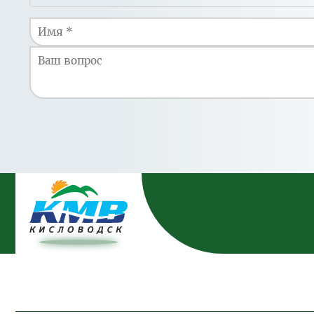
меню
Двухместный стандарт+ с раздельным
размещением (большая комната)
Двухместный стандарт+ с раздельным
размещением (малая комната)
Двухместный стандарт с раздельным
размещением (большая комната)
Двухместный стандарт с раздельным
размещением (малая комната)
Одноместный ПК
Одноместный стандарт+
Одноместный стандарт малый +
Семейный ПК
Семейный стандарт +
Сюит ПК
* Цены указаны в рублях Российской Федерации.
Заезд в пери