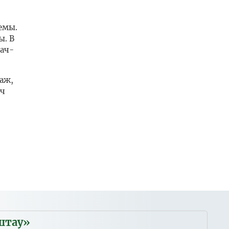
емы.
ы. В
рач-
аж,
ач
штау»