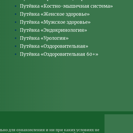
7 900
-
0
7 900
Путёвка «Костно-мышечная система»
8 400
5 880
5 880
12 600
Путёвка «Женское здоровье»
7 700
5 390
5 390
11 550
Путёвка «Мужское здоровье»
14 700
10 290
10 290
22 050
Путёвка «Эндокринология»
Путёвка «Урология»
Путёвка «Оздоровительная»
Путёвка «Оздоровительная 60+»
ьно для ознакомления и ни при каких условиях не