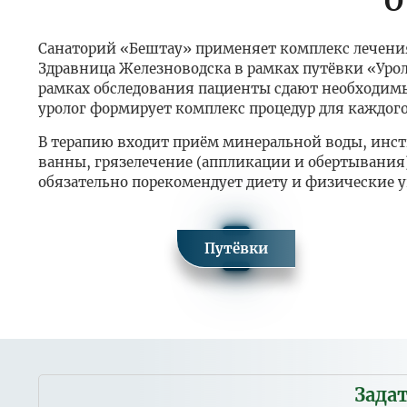
О
Санаторий «Бештау» применяет комплекс лечени
Здравница Железноводска в рамках путёвки «Урол
рамках обследования пациенты сдают необходимые
уролог формирует комплекс процедур для каждого
В терапию входит приём минеральной воды, инст
ванны, грязелечение (аппликации и обертывания
обязательно порекомендует диету и физические 
Путёвки
Стоимость программы лечения по тарифу «Специ
Заезд в пери
Категория номера
Мобильное
Двухместный ПК
Зада
Двухместный стандарт+