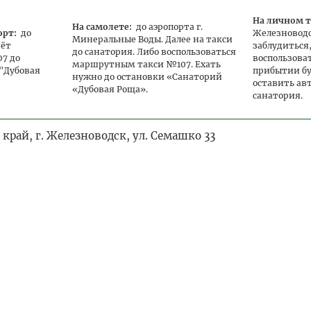
Цена
Цена доп.
Цена за осн.
Одноместное
основного
места
место реб.
размещение
На личном т
места
На самолете:
до аэропорта г.
орт:
до
Железноводск
Минеральные Воды. Далее на такси
11 500
8 050
8 050
17 250
дёт
заблудиться
до санатория. Либо воспользоваться
7 до
воспользова
9 300
6 510
6 510
13 950
маршрутным такси №107. Ехать
"Дубовая
прибытии б
нужно до остановки «Санаторий
оставить ав
10 100
7 070
7 070
-
«Дубовая Роща».
санатория.
9 600
6 720
6 720
-
край, г. Железноводск, ул. Семашко 33
8 500
5 950
5 950
-
8 300
5 810
5 810
-
15 000
-
0
15 000
11 600
-
0
11 600
11 200
-
0
11 200
12 200
8 540
8 540
18 300
9 700
6 790
6 790
14 500
21 100
14 770
14 770
31 650