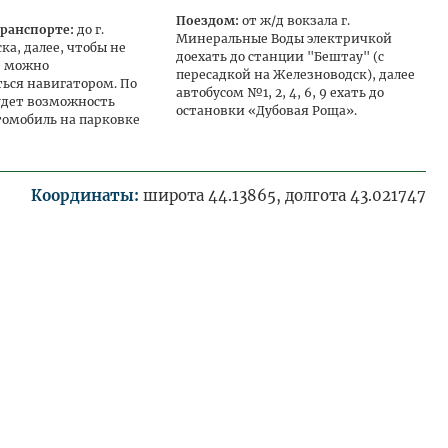
Поездом:
от ж/д вокзала г.
ранспорте:
до г.
Минеральные Воды электричкой
а, далее, чтобы не
доехать до станции "Бештау" (с
, можно
пересадкой на Железноводск), далее
ться навигатором. По
автобусом №1, 2, 4, 6, 9 ехать до
удет возможность
остановки «Дубовая Роща».
томобиль на парковке
Координаты:
широта 44.13865, долгота 43.021747