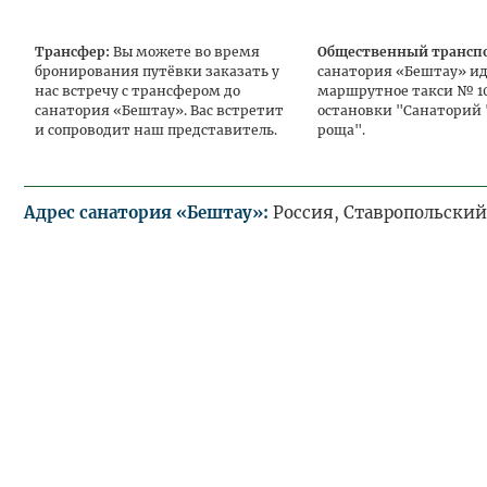
Категория номера
Трансфер:
Вы можете во время
Общественный трансп
Двухместный ПК
бронирования путёвки заказать у
санатория «Бештау» и
нас встречу с трансфером до
маршрутное такси № 10
Двухместный стандарт+
санатория «Бештау». Вас встретит
остановки "Санаторий 
и сопроводит наш представитель.
роща".
Двухместный стандарт+ с раздельным
размещением (большая комната)
Двухместный стандарт+ с раздельным
размещением (малая комната)
Адрес санатория «Бештау»:
Россия, Ставропольский 
Двухместный стандарт с раздельным
размещением (большая комната)
Двухместный стандарт с раздельным
размещением (малая комната)
Одноместный ПК
Одноместный стандарт+
Одноместный стандарт малый +
Семейный ПК
Семейный стандарт +
Сюит ПК