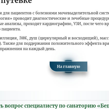
 путёвке
я для пациентов с болезнями мочевыделительной сист
огия» проводит диагностические и лечебные процедур
 анализы, проходят кардиографию, УЗИ, после чего в
 пациента.
илляция, ЛФК, душ (циркулярный и восходящий), масс
). Также для поддержания положительного эффекта вр
упражнения на каждый день.
На главную
ализированная программа» санатория Бештау Железноводск
оде 10.05.2026 - 04.09.2026
Цена
Цена доп.
Цена за осн.
Одноместное
основного
места
место реб.
размещение
места
9 000
6 300
6 300
13 500
ть вопрос специалисту по санаторию «Бе
8 300
5 810
5 810
12 450