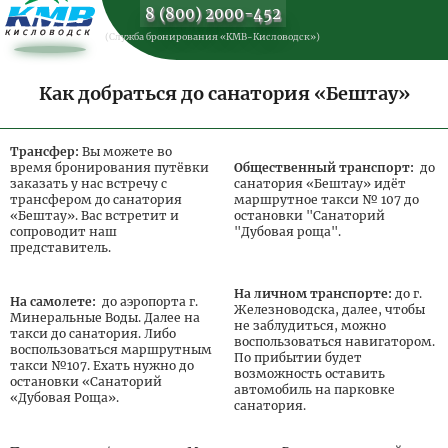
8 (800) 2000-452
(Служба бронирования «КМВ-Кисловодск»)
Заезд в периоде 16.11.2026 - 29.12.2026
Цена за
Как добраться до санатория «Бештау»
Цена
Цена доп.
осн.
О
Тариф
основного
места
место
р
места
реб.
Специализированная
Трансфер:
Вы можете во
6 700
4 690
4 690
программа
время бронирования путёвки
Общественный транспорт:
до
заказать у нас встречу с
санатория «Бештау» идёт
Оздоровительная
6 050
4 235
4 235
трансфером до санатория
маршрутное такси № 107 до
программа
«Бештау». Вас встретит и
остановки "Санаторий
Многопрофильная
сопроводит наш
"Дубовая роща".
7 700
5 290
5 290
программа
представитель.
На личном транспорте:
до г.
На самолете:
до аэропорта г.
Железноводска, далее, чтобы
Минеральные Воды. Далее на
не заблудиться, можно
такси до санатория. Либо
воспользоваться навигатором.
воспользоваться маршрутным
По прибытии будет
такси №107. Ехать нужно до
возможность оставить
остановки «Санаторий
автомобиль на парковке
«Дубовая Роща».
санатория.