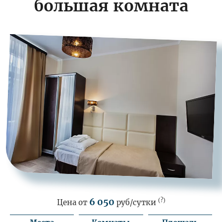
большая комната
6 050
(?)
Цена от
руб/сутки