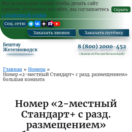
Ваш
Заказа
Мы используем cookie чтобы делать сайт
комм
удобнее. Оставаясь на сайте, вы соглашаетесь
Скрыть
с политикой cookie
Перейти
Cоц. сети:
к
основному
Заказать звонок
Заказать путёвку
содержанию
Бештау
8 (800) 2000-452
Железноводск
(Звонок по России бесплатный)
Основная
Главная
»
Номера
»
Номер «2-местный Стандарт+ с разд. размещением»
навигация
большая комната
Номер «2-местный
Стандарт+ с разд.
размещением»