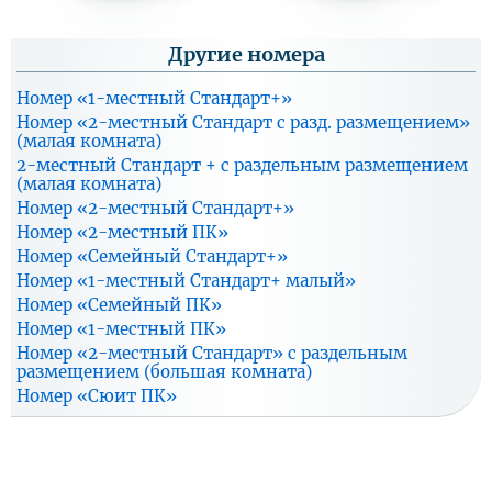
Специализированная
10 100
7 070
7 070
программа
Оздоровительная
Другие номера
9 100
6 370
6 370
программа
Многопрофильная
11 600
8 120
8 120
Номер «1-местный Стандарт+»
программа
Номер «2-местный Стандарт с разд. размещением»
(малая комната)
2-местный Стандарт + с раздельным размещением
Заезд в периоде 16.11.2026 - 29.12.2026
(малая комната)
Номер «2-местный Стандарт+»
Цена за
Цена
Цена доп.
осн.
О
Тариф
основного
Номер «2-местный ПК»
места
место
р
места
реб.
Номер «Семейный Стандарт+»
Специализированная
Номер «1-местный Стандарт+ малый»
7 300
5 110
5 110
программа
Номер «Семейный ПК»
Оздоровительная
6 600
4 620
4 620
Номер «1-местный ПК»
программа
Номер «2-местный Стандарт» с раздельным
Многопрофильная
8 400
5 880
5 880
размещением (большая комната)
программа
Номер «Сюит ПК»